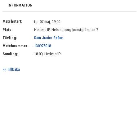
BILDGALLERI
INFORMATION
DOKUMENT
Matchstart:
tor 07 maj, 19:00
Plats:
Hedens IP, Helsingborg konstgräsplan 7
KONTAKT
Tävling:
Dam Junior Skåne
Matchnummer:
130975018
Samling:
18:00, Hedens IP
<< Tillbaka