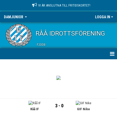
VI ÄR ANSLUTNA TILL FRITIDSKORTET!
DAMJUNIOR
LOGGA IN
RÅÅ IDROTTSFÖRENING
F2008
HEM
NYHETER
KALENDER
MATCHER
3 - 0
Råå IF
GIF Nike
TRUPPEN