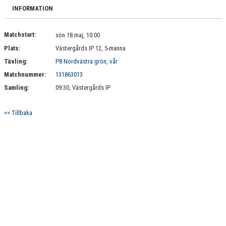
BILDGALLERI
INFORMATION
DOKUMENT
Matchstart:
sön 18 maj, 10:00
Plats:
Västergårds IP 12, 5-manna
KONTAKT
Tävling:
P8 Nordvästra grön, vår
Matchnummer:
131863013
Samling:
09:30, Västergårds IP
<< Tillbaka