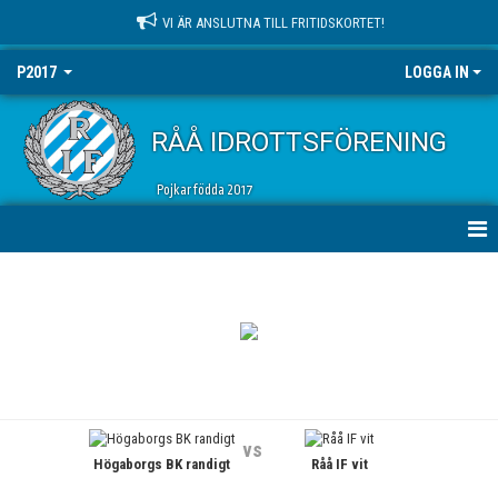
VI ÄR ANSLUTNA TILL FRITIDSKORTET!
P2017
LOGGA IN
RÅÅ IDROTTSFÖRENING
Pojkar födda 2017
HEM
NYHETER
KALENDER
MATCHER
vs
Högaborgs BK randigt
Råå IF vit
TRUPPEN