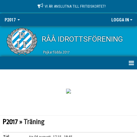
VI ÄR ANSLUTNA TILL FRITIDSKORTET!
P2017
LOGGA IN
RÅÅ IDROTTSFÖRENING
Pojkar födda 2017
HEM
NYHETER
KALENDER
MATCHER
P2017
» Träning
TRUPPEN
Tid:
tis 04 augusti, 17:15 - 18:45