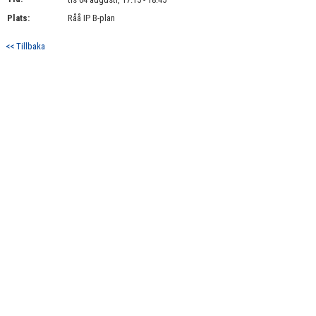
BILDGALLERI
Plats:
Råå IP B-plan
DOKUMENT
<< Tillbaka
KONTAKT