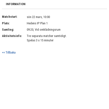
BILDGALLERI
INFORMATION
DOKUMENT
Matchstart:
sön 22 mars, 10:00
Plats:
Hedens IP Plan 1
KONTAKT
Samling:
09:20, Vid omklädningsrum
Aktivitetsinfo:
Tre separata matcher samtidigt.
Spelas 3 x 15 minuter
<< Tillbaka