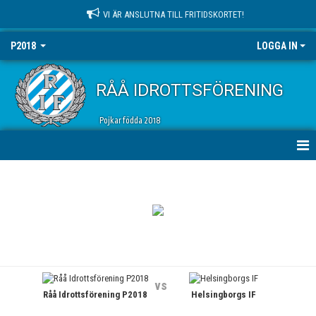
VI ÄR ANSLUTNA TILL FRITIDSKORTET!
P2018
LOGGA IN
RÅÅ IDROTTSFÖRENING
Pojkar födda 2018
HEM
NYHETER
KALENDER
MATCHER
vs
Råå Idrottsförening P2018
Helsingborgs IF
TRUPPEN