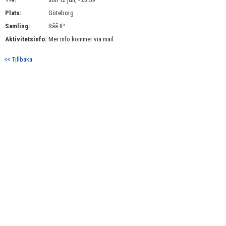
BILDGALLERI
Plats:
Göteborg
Samling:
Råå IP
DOKUMENT
Aktivitetsinfo:
Mer info kommer via mail.
KONTAKT
<< Tillbaka