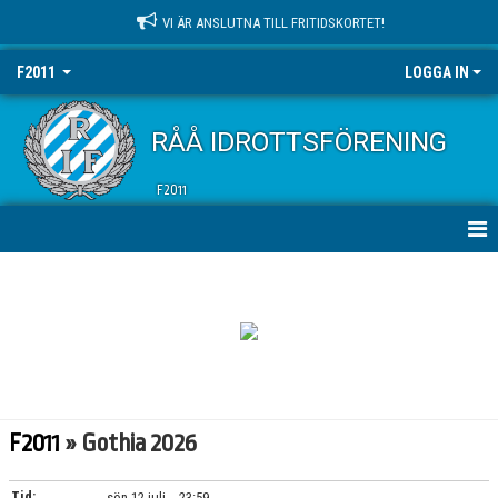
VI ÄR ANSLUTNA TILL FRITIDSKORTET!
F2011
LOGGA IN
RÅÅ IDROTTSFÖRENING
F2011
HEM
NYHETER
KALENDER
MATCHER
F2011
» Gothia 2026
TRUPPEN
Tid:
sön 12 juli, - 23:59