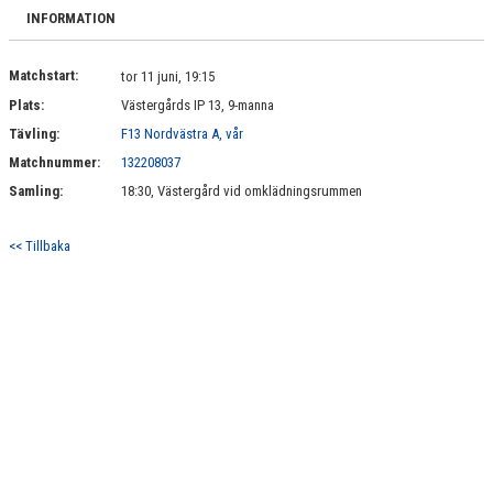
BILDGALLERI
INFORMATION
DOKUMENT
Matchstart:
tor 11 juni, 19:15
Plats:
Västergårds IP 13, 9-manna
KONTAKT
Tävling:
F13 Nordvästra A, vår
Matchnummer:
132208037
Samling:
18:30, Västergård vid omklädningsrummen
<< Tillbaka