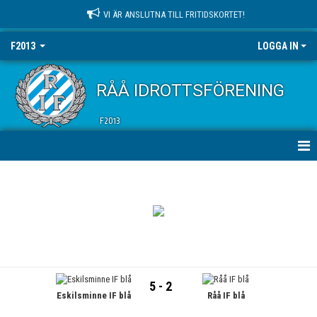
VI ÄR ANSLUTNA TILL FRITIDSKORTET!
F2013
LOGGA IN
RÅÅ IDROTTSFÖRENING
F2013
HEM
NYHETER
KALENDER
MATCHER
5 - 2
Eskilsminne IF blå
Råå IF blå
TRUPPEN