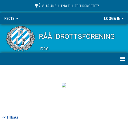
VI ÄR ANSLUTNA TILL FRITIDSKORTET!
F2013
LOGGA IN
RÅÅ IDROTTSFÖRENING
F2013
HEM
NYHETER
KALENDER
MATCHER
<< Tillbaka
TRUPPEN