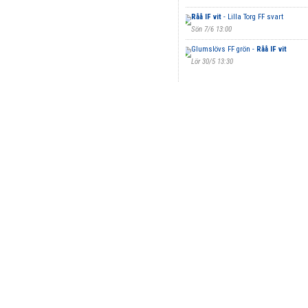
Råå IF vit
- Lilla Torg FF svart
Sön 7/6 13:00
Glumslövs FF grön -
Råå IF vit
Lör 30/5 13:30