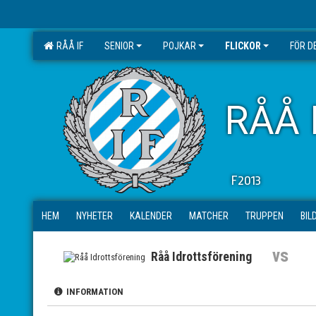
RÅÅ IF
SENIOR
POJKAR
FLICKOR
FÖR D
RÅÅ 
F2013
HEM
NYHETER
KALENDER
MATCHER
TRUPPEN
BIL
vs
Råå Idrottsförening
INFORMATION