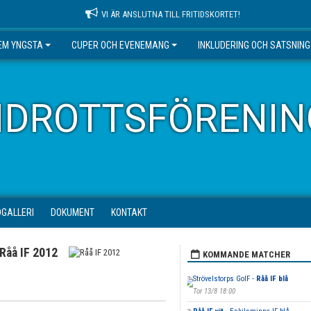
VI ÄR ANSLUTNA TILL FRITIDSKORTET!
EM YNGSTA
CUPER OCH EVENEMANG
INKLUDERING OCH SATSNIN
IDROTTSFÖRENIN
DGALLERI
DOKUMENT
KONTAKT
Råå IF 2012
KOMMANDE MATCHER
Strövelstorps GoIF -
Råå IF blå
Tor 13/8 18:00