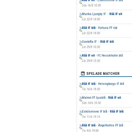
Råå IF vit
- Eskilsminne IF blå
Sön 16/8 10:30
Munka Ljungby IF -
Råå IF vit
Lör 22/8 14:00
Råå IF blå
- Fortuna FF röd
Lör 22/8 14:00
Gantofta IF -
Råå IF blå
Lör 29/8 10:30
Råå IF vit
- FC Hessleholm blå
Lör 29/8 13:30
SPELADE MATCHER
Råå IF blå
- Helsingborgs IF blå
Tis 16/6 18:30
Malmö FF ljusblå -
Råå IF vit
Sön 14/6 10:30
Eskilsminne IF blå -
Råå IF blå
Tor 11/6 19:15
Råå IF blå
- Ängelholms FF blå
Tis 9/6 19:00