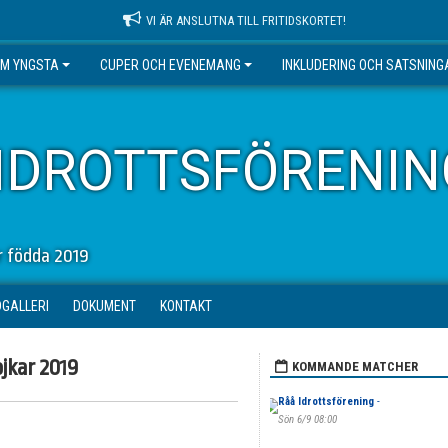
VI ÄR ANSLUTNA TILL FRITIDSKORTET!
EM YNGSTA
CUPER OCH EVENEMANG
INKLUDERING OCH SATSNING
IDROTTSFÖRENIN
or födda 2019
DGALLERI
DOKUMENT
KONTAKT
jkar 2019
KOMMANDE MATCHER
Råå Idrottsförening
-
Sön 6/9 08:00