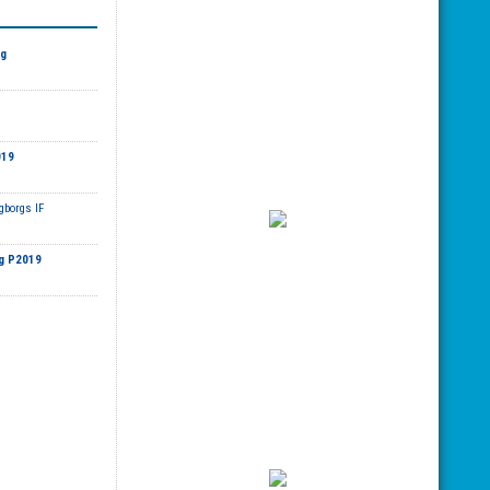
ng
019
gborgs IF
ng P2019