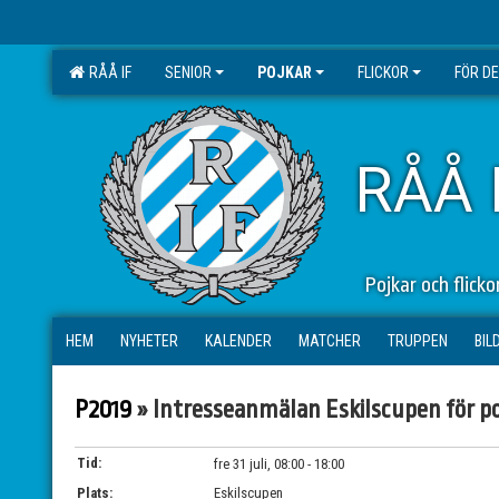
RÅÅ IF
SENIOR
POJKAR
FLICKOR
FÖR D
RÅÅ 
Pojkar och flick
HEM
NYHETER
KALENDER
MATCHER
TRUPPEN
BIL
P2019
» Intresseanmälan Eskilscupen för po
Tid:
fre 31 juli, 08:00 - 18:00
Plats:
Eskilscupen