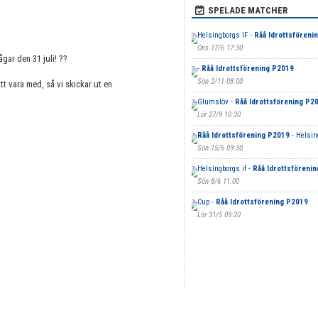
SPELADE MATCHER
Helsingborgs IF -
Råå Idrottsföreni
Ons 17/6 17:30
ågar den 31 juli! ??
-
Råå Idrottsförening P2019
Sön 2/11 08:00
t vara med, så vi skickar ut en
Glumslöv -
Råå Idrottsförening P2
Lör 27/9 10:30
Råå Idrottsförening P2019
- Helsin
Sön 15/6 09:30
Helsingborgs if -
Råå Idrottsföreni
Sön 8/6 11:00
Cup -
Råå Idrottsförening P2019
Lör 31/5 09:20