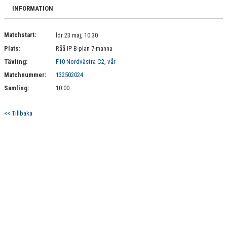
BILDGALLERI
INFORMATION
DOKUMENT
Matchstart:
lör 23 maj, 10:30
Plats:
Råå IP B-plan 7-manna
KONTAKT
Tävling:
F10 Nordvästra C2, vår
Matchnummer:
132502024
Samling:
10:00
<< Tillbaka