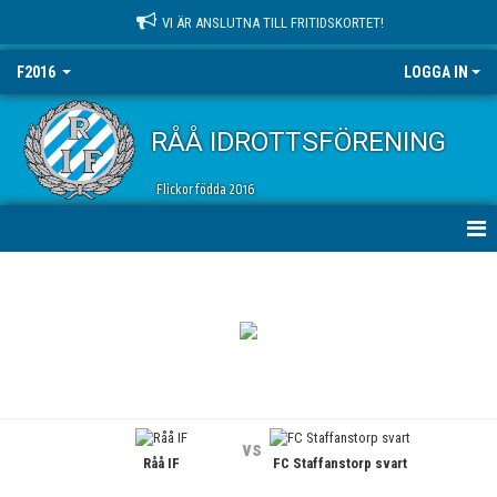
VI ÄR ANSLUTNA TILL FRITIDSKORTET!
F2016
LOGGA IN
RÅÅ IDROTTSFÖRENING
Flickor födda 2016
HEM
NYHETER
KALENDER
MATCHER
vs
Råå IF
FC Staffanstorp svart
TRUPPEN