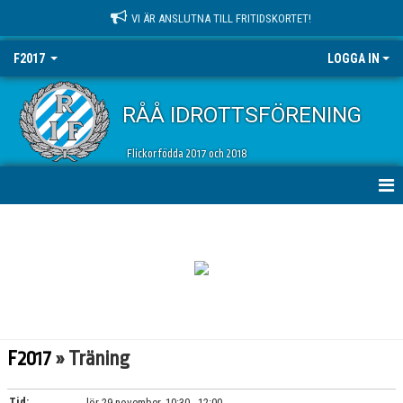
VI ÄR ANSLUTNA TILL FRITIDSKORTET!
F2017
LOGGA IN
RÅÅ IDROTTSFÖRENING
Flickor födda 2017 och 2018
HEM
NYHETER
KALENDER
MATCHER
F2017
» Träning
TRUPPEN
Tid:
lör 29 november, 10:30 - 12:00