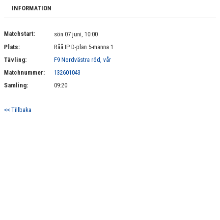
BILDGALLERI
INFORMATION
DOKUMENT
Matchstart:
sön 07 juni, 10:00
Plats:
Råå IP D-plan 5-manna 1
KONTAKT
Tävling:
F9 Nordvästra röd, vår
Matchnummer:
132601043
Samling:
09:20
<< Tillbaka