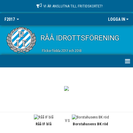
VI ÄR ANSLUTNA TILL FRITIDSKORTET!
F2017
LOGGA IN
RÅÅ IDROTTSFÖRENING
Flickor födda 2017 och 2018
HEM
NYHETER
KALENDER
MATCHER
vs
Råå IF blå
Borstahusens BK röd
TRUPPEN