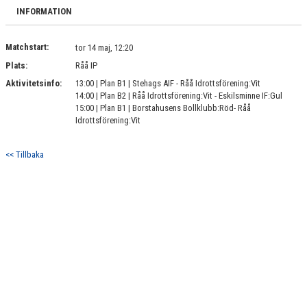
BILDGALLERI
INFORMATION
DOKUMENT
Matchstart:
tor 14 maj, 12:20
Plats:
Råå IP
KONTAKT
Aktivitetsinfo:
13:00 | Plan B1 | Stehags AIF - Råå Idrottsförening:Vit
14:00 | Plan B2 | Råå Idrottsförening:Vit - Eskilsminne IF:Gul
15:00 | Plan B1 | Borstahusens Bollklubb:Röd- Råå
Idrottsförening:Vit
<< Tillbaka