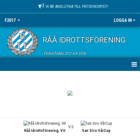
VI ÄR ANSLUTNA TILL FRITIDSKORTET!
F2017
LOGGA IN
RÅÅ IDROTTSFÖRENING
Flickor födda 2017 och 2018
HEM
NYHETER
KALENDER
MATCHER
vs
Råå Idrottsförening, Vit
San Siro VårCup
TRUPPEN