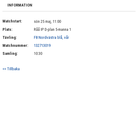
BILDGALLERI
INFORMATION
DOKUMENT
Matchstart:
sön 25 maj, 11:00
Plats:
Råå IP D-plan 5-manna 1
KONTAKT
Tävling:
F8 Nordvästra blå, vår
Matchnummer:
132713019
Samling:
10:30
<< Tillbaka