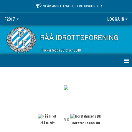
VI ÄR ANSLUTNA TILL FRITIDSKORTET!
F2017
LOGGA IN
RÅÅ IDROTTSFÖRENING
Flickor födda 2017 och 2018
HEM
NYHETER
KALENDER
MATCHER
vs
Råå IF vit
Borstahusens BK
TRUPPEN