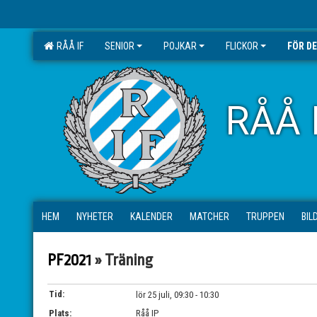
RÅÅ IF
SENIOR
POJKAR
FLICKOR
FÖR D
RÅÅ 
HEM
NYHETER
KALENDER
MATCHER
TRUPPEN
BIL
PF2021
» Träning
Tid:
lör 25 juli, 09:30 - 10:30
Plats:
Råå IP