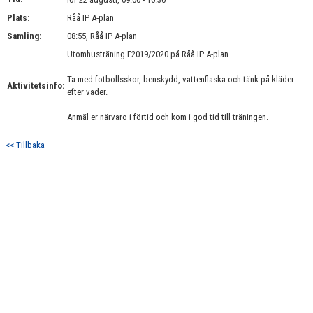
BILDGALLERI
Plats:
Råå IP A-plan
Samling:
08:55, Råå IP A-plan
DOKUMENT
Utomhusträning F2019/2020 på Råå IP A-plan.
KONTAKT
Ta med fotbollsskor, benskydd, vattenflaska och tänk på kläder
Aktivitetsinfo:
efter väder.
Anmäl er närvaro i förtid och kom i god tid till träningen.
<< Tillbaka