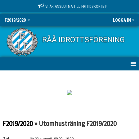
VI ÄR ANSLUTNA TILL FRITIDSKORTET!
F2019/2020
LOGGA IN
RÅÅ IDROTTSFÖRENING
HEM
NYHETER
KALENDER
MATCHER
F2019/2020
» Utomhusträning F2019/2020
TRUPPEN
Tid:
lör 22 augusti, 09:00 - 10:30