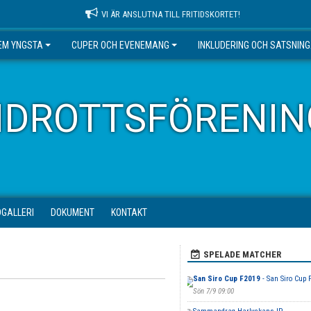
VI ÄR ANSLUTNA TILL FRITIDSKORTET!
EM YNGSTA
CUPER OCH EVENEMANG
INKLUDERING OCH SATSNIN
IDROTTSFÖRENIN
DGALLERI
DOKUMENT
KONTAKT
SPELADE MATCHER
San Siro Cup F2019
- San Siro Cup 
Sön 7/9 09:00