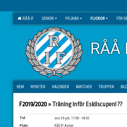
RÅÅ IF
SENIOR
POJKAR
FLICKOR
FÖR D
RÅÅ 
HEM
NYHETER
KALENDER
MATCHER
TRUPPEN
BIL
F2019/2020
» Träning inför Eskilscupen! ??
Tid:
ons 29 juli, 17:00 - 18:30
Plats:
Råå IP A-plan