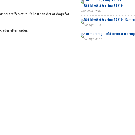
Sammandrag Harlyckans IP -
Råå Idrottsförening F2019
Sön 31/8 09:15
inner träffas ett tillfälle innan det är dags för
Råå Idrottsförening F2019
- Samma
Lör 14/6 10:30
läder efter väder.
Sammandrag -
Råå Idrottsförenin
Lör 10/5 09:15