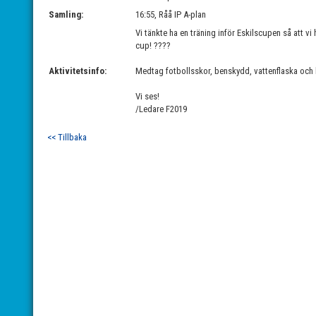
Samling:
16:55, Råå IP A-plan
Vi tänkte ha en träning inför Eskilscupen så att vi h
cup! ????
Aktivitetsinfo:
Medtag fotbollsskor, benskydd, vattenflaska och k
Vi ses!
/Ledare F2019
<< Tillbaka