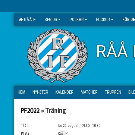
RÅÅ IF
SENIOR
POJKAR
FLICKOR
FÖR D
RÅÅ 
HEM
NYHETER
KALENDER
MATCHER
TRUPPEN
BIL
PF2022
» Träning
Tid:
lör 22 augusti, 09:30 - 10:30
Plats:
Råå IP