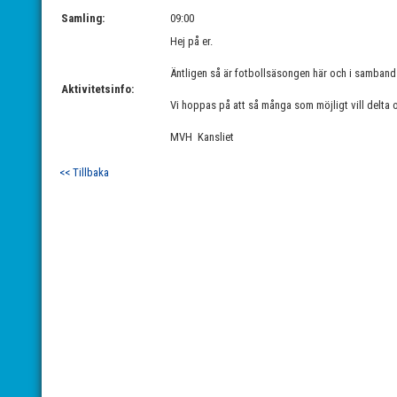
Samling:
09:00
Hej på er.
Äntligen så är fotbollsäsongen här och i samband me
Aktivitetsinfo:
Vi hoppas på att så många som möjligt vill delta oc
MVH Kansliet
<< Tillbaka