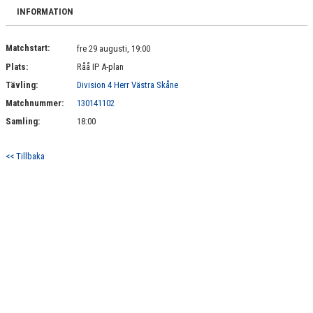
DOKUMENT
INFORMATION
MATCHER
Matchstart:
fre 29 augusti, 19:00
Plats:
Råå IP A-plan
KONTAKT
Tävling:
Division 4 Herr Västra Skåne
Matchnummer:
130141102
Samling:
18:00
<< Tillbaka