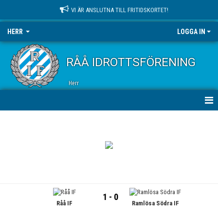
VI ÄR ANSLUTNA TILL FRITIDSKORTET!
HERR
LOGGA IN
RÅÅ IDROTTSFÖRENING
Herr
HEM
NYHETER
KALENDER
TRUPPEN
1 - 0
Råå IF
Ramlösa Södra IF
BILDGALLERI