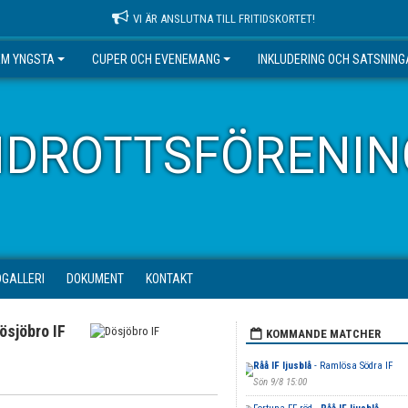
VI ÄR ANSLUTNA TILL FRITIDSKORTET!
EM YNGSTA
CUPER OCH EVENEMANG
INKLUDERING OCH SATSNIN
IDROTTSFÖRENIN
DGALLERI
DOKUMENT
KONTAKT
ösjöbro IF
KOMMANDE MATCHER
Råå IF ljusblå
- Ramlösa Södra IF
Sön 9/8 15:00