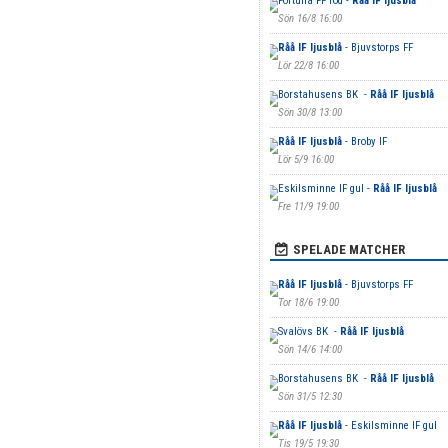
Fortuna FF röd -
Råå IF ljusblå
Sön 16/8 16:00
Råå IF ljusblå
- Bjuvstorps FF
Lör 22/8 16:00
Borstahusens BK -
Råå IF ljusblå
Sön 30/8 13:00
Råå IF ljusblå
- Broby IF
Lör 5/9 16:00
Eskilsminne IF gul -
Råå IF ljusblå
Fre 11/9 19:00
SPELADE MATCHER
Råå IF ljusblå
- Bjuvstorps FF
Tor 18/6 19:00
Svalövs BK -
Råå IF ljusblå
Sön 14/6 14:00
Borstahusens BK -
Råå IF ljusblå
Sön 31/5 12:30
Råå IF ljusblå
- Eskilsminne IF gul
Tis 19/5 19:30