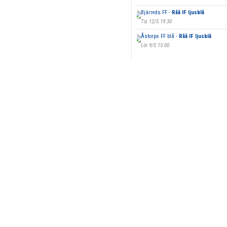
Bjärreds FF -
Råå IF ljusblå
Tis 12/5 19:30
Åstorps FF blå -
Råå IF ljusblå
Lör 9/5 15:00