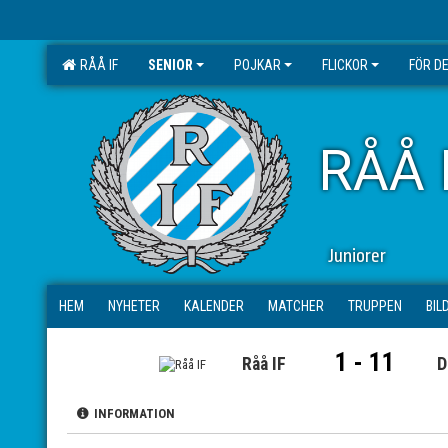
RÅÅ IF
SENIOR
POJKAR
FLICKOR
FÖR D
RÅÅ 
Juniorer
HEM
NYHETER
KALENDER
MATCHER
TRUPPEN
BIL
1 - 11
Råå IF
D
INFORMATION