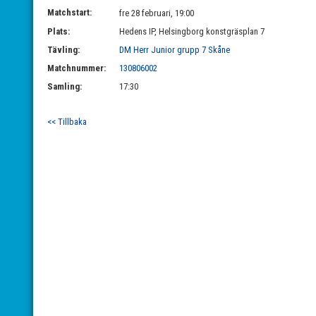
Matchstart:
fre 28 februari, 19:00
Plats:
Hedens IP, Helsingborg konstgräsplan 7
Tävling:
DM Herr Junior grupp 7 Skåne
Matchnummer:
130806002
Samling:
17:30
<< Tillbaka