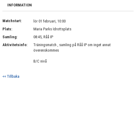
BILDGALLERI
INFORMATION
DOKUMENT
Matchstart:
lör 01 februari, 10:00
Plats:
Maria Parks Idrottsplats
KONTAKT
Samling:
08:45, Råå IP
Aktivitetsinfo:
Träningsmatch , samling på Råå IP om inget annat
överenskommes
B/C nivå
<< Tillbaka