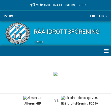
VI ÄR ANSLUTNA TILL FRITIDSKORTET!
P2009
LOGGA IN
RÅÅ IDROTTSFÖRENING
P2009
HEM
NYHETER
KALENDER
MATCHER
vs
Allerum GIF
Råå Idrottsförening P2009
TRUPPEN