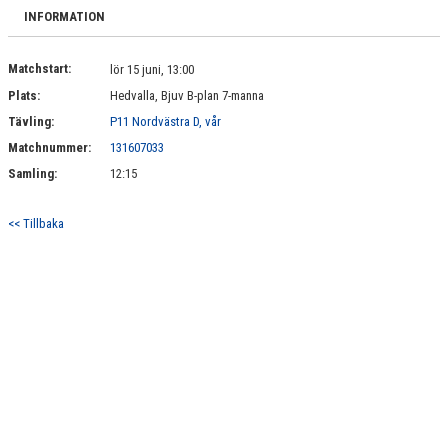
BILDGALLERI
INFORMATION
DOKUMENT
Matchstart:
lör 15 juni, 13:00
Plats:
Hedvalla, Bjuv B-plan 7-manna
KONTAKT
Tävling:
P11 Nordvästra D, vår
Matchnummer:
131607033
Samling:
12:15
<< Tillbaka