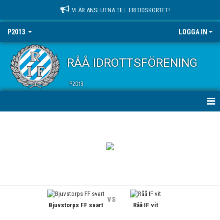
VI ÄR ANSLUTNA TILL FRITIDSKORTET!
P2013
LOGGA IN
RÅÅ IDROTTSFÖRENING
P2013
HEM
NYHETER
KALENDER
MATCHER
vs
Bjuvstorps FF svart
Råå IF vit
TRUPPEN