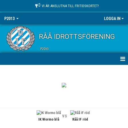
VI ÄR ANSLUTNA TILL FRITIDSKORTET!
P2013
LOGGA IN
RÅÅ IDROTTSFÖRENING
P2013
HEM
NYHETER
KALENDER
MATCHER
vs
IK Wormo blå
Råå IF röd
TRUPPEN