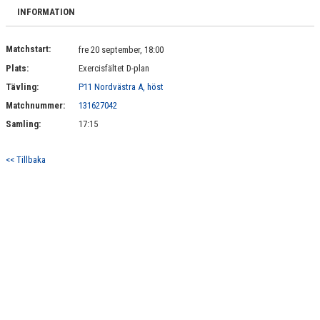
BILDGALLERI
INFORMATION
DOKUMENT
Matchstart:
fre 20 september, 18:00
Plats:
Exercisfältet D-plan
KONTAKT
Tävling:
P11 Nordvästra A, höst
Matchnummer:
131627042
Samling:
17:15
<< Tillbaka