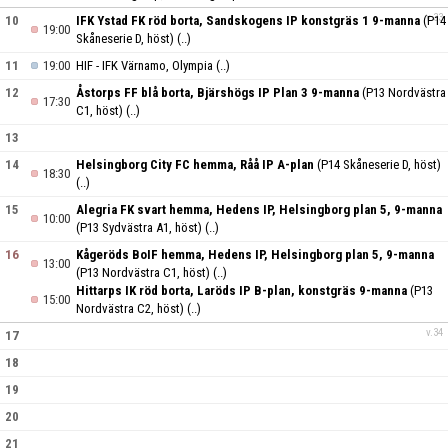
v.33
10
IFK Ystad FK röd borta, Sandskogens IP konstgräs 1 9-manna
(P14
19:00
Skåneserie D, höst)
(..)
11
19:00
HIF - IFK Värnamo, Olympia
(..)
12
Åstorps FF blå borta, Bjärshögs IP Plan 3 9-manna
(P13 Nordvästra
17:30
C1, höst)
(..)
13
14
Helsingborg City FC hemma, Råå IP A-plan
(P14 Skåneserie D, höst)
18:30
(..)
15
Alegria FK svart hemma, Hedens IP, Helsingborg plan 5, 9-manna
10:00
(P13 Sydvästra A1, höst)
(..)
16
Kågeröds BoIF hemma, Hedens IP, Helsingborg plan 5, 9-manna
13:00
(P13 Nordvästra C1, höst)
(..)
Hittarps IK röd borta, Laröds IP B-plan, konstgräs 9-manna
(P13
15:00
Nordvästra C2, höst)
(..)
v.34
17
18
19
20
21