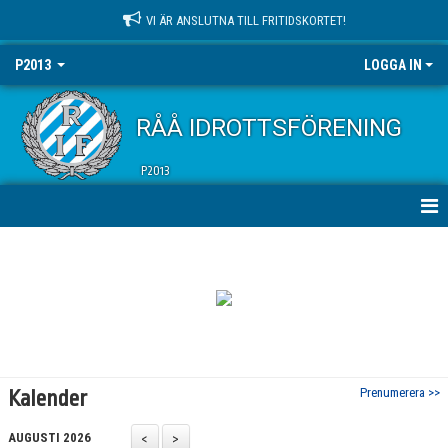
VI ÄR ANSLUTNA TILL FRITIDSKORTET!
P2013
LOGGA IN
RÅÅ IDROTTSFÖRENING
P2013
HEM
NYHETER
KALENDER
MATCHER
Prenumerera >>
Kalender
TRUPPEN
AUGUSTI 2026