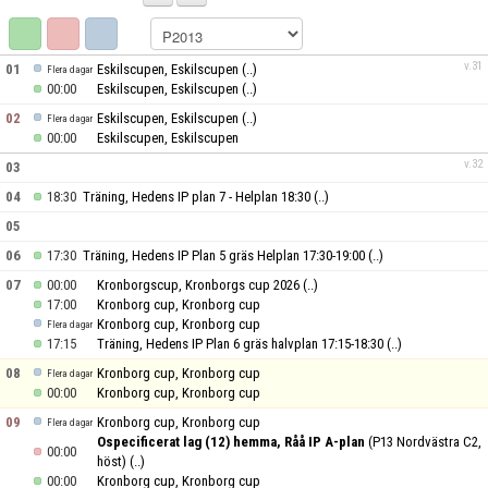
BILDGALLERI
DOKUMENT
v.31
01
Eskilscupen, Eskilscupen
(..)
Flera dagar
00:00
Eskilscupen, Eskilscupen
(..)
KONTAKT
02
Eskilscupen, Eskilscupen
(..)
Flera dagar
00:00
Eskilscupen, Eskilscupen
v.32
03
04
18:30
Träning, Hedens IP plan 7 - Helplan 18:30
(..)
05
06
17:30
Träning, Hedens IP Plan 5 gräs Helplan 17:30-19:00
(..)
07
00:00
Kronborgscup, Kronborgs cup 2026
(..)
17:00
Kronborg cup, Kronborg cup
Kronborg cup, Kronborg cup
Flera dagar
17:15
Träning, Hedens IP Plan 6 gräs halvplan 17:15-18:30
(..)
08
Kronborg cup, Kronborg cup
Flera dagar
00:00
Kronborg cup, Kronborg cup
09
Kronborg cup, Kronborg cup
Flera dagar
Ospecificerat lag (12) hemma, Råå IP A-plan
(P13 Nordvästra C2,
00:00
höst)
(..)
00:00
Kronborg cup, Kronborg cup