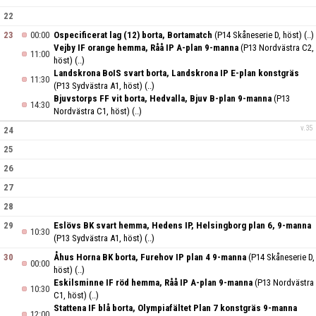
22
23
00:00
Ospecificerat lag (12) borta, Bortamatch
(P14 Skåneserie D, höst)
(..)
Vejby IF orange hemma, Råå IP A-plan 9-manna
(P13 Nordvästra C2,
11:00
höst)
(..)
Landskrona BoIS svart borta, Landskrona IP E-plan konstgräs
11:30
(P13 Sydvästra A1, höst)
(..)
Bjuvstorps FF vit borta, Hedvalla, Bjuv B-plan 9-manna
(P13
14:30
Nordvästra C1, höst)
(..)
v.35
24
25
26
27
28
29
Eslövs BK svart hemma, Hedens IP, Helsingborg plan 6, 9-manna
10:30
(P13 Sydvästra A1, höst)
(..)
30
Åhus Horna BK borta, Furehov IP plan 4 9-manna
(P14 Skåneserie D,
00:00
höst)
(..)
Eskilsminne IF röd hemma, Råå IP A-plan 9-manna
(P13 Nordvästra
10:30
C1, höst)
(..)
Stattena IF blå borta, Olympiafältet Plan 7 konstgräs 9-manna
12:00