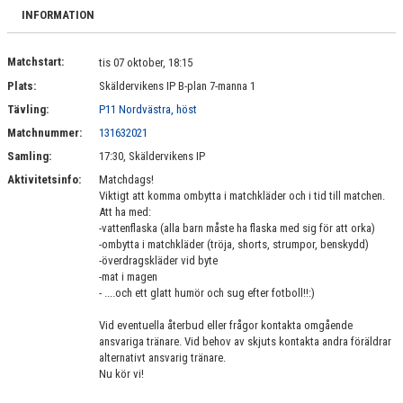
BILDGALLERI
INFORMATION
DOKUMENT
Matchstart:
tis 07 oktober, 18:15
Plats:
Skäldervikens IP B-plan 7-manna 1
KONTAKT
Tävling:
P11 Nordvästra, höst
Matchnummer:
131632021
Samling:
17:30, Skäldervikens IP
Aktivitetsinfo:
Matchdags!
Viktigt att komma ombytta i matchkläder och i tid till matchen.
Att ha med:
-vattenflaska (alla barn måste ha flaska med sig för att orka)
-ombytta i matchkläder (tröja, shorts, strumpor, benskydd)
-överdragskläder vid byte
-mat i magen
- ....och ett glatt humör och sug efter fotboll!!:)
Vid eventuella återbud eller frågor kontakta omgående
ansvariga tränare. Vid behov av skjuts kontakta andra föräldrar
alternativt ansvarig tränare.
Nu kör vi!