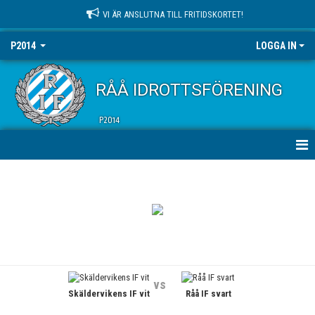
VI ÄR ANSLUTNA TILL FRITIDSKORTET!
P2014
LOGGA IN
RÅÅ IDROTTSFÖRENING
P2014
HEM
NYHETER
KALENDER
MATCHER
vs
Skäldervikens IF vit
Råå IF svart
TRUPPEN