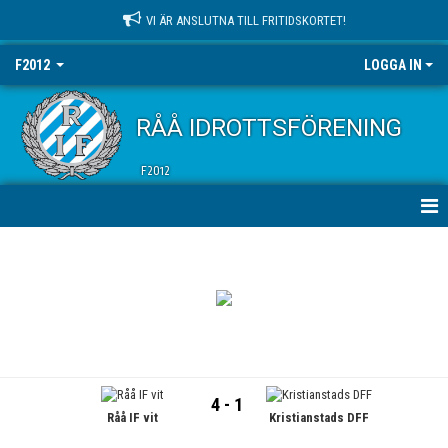
VI ÄR ANSLUTNA TILL FRITIDSKORTET!
F2012
LOGGA IN
RÅÅ IDROTTSFÖRENING
F2012
HEM
NYHETER
KALENDER
MATCHER
4 - 1
Råå IF vit
Kristianstads DFF
TRUPPEN