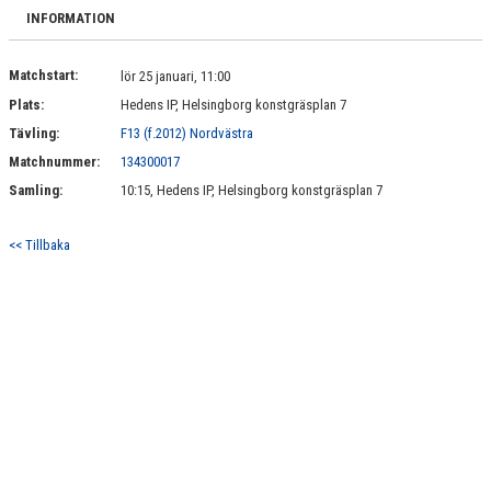
BILDGALLERI
INFORMATION
DOKUMENT
Matchstart:
lör 25 januari, 11:00
Plats:
Hedens IP, Helsingborg konstgräsplan 7
KONTAKT
Tävling:
F13 (f.2012) Nordvästra
Matchnummer:
134300017
Samling:
10:15, Hedens IP, Helsingborg konstgräsplan 7
<< Tillbaka