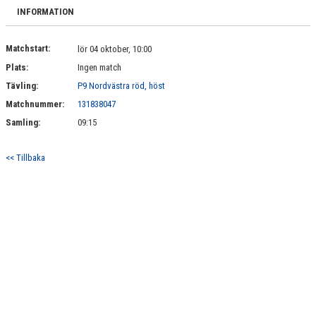
BILDGALLERI
INFORMATION
DOKUMENT
Matchstart:
lör 04 oktober, 10:00
Plats:
Ingen match
KONTAKT
Tävling:
P9 Nordvästra röd, höst
Matchnummer:
131838047
Samling:
09:15
<< Tillbaka