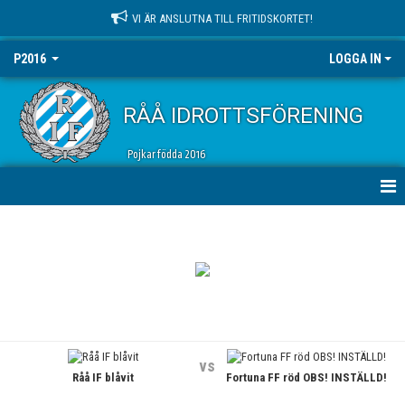
VI ÄR ANSLUTNA TILL FRITIDSKORTET!
P2016
LOGGA IN
RÅÅ IDROTTSFÖRENING
Pojkar födda 2016
HEM
NYHETER
KALENDER
MATCHER
vs
Råå IF blåvit
Fortuna FF röd OBS! INSTÄLLD!
TRUPPEN