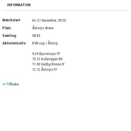
BILDGALLERI
INFORMATION
DOKUMENT
Matchstart:
lör 27 december, 09:20
Plats:
Åstorps Arena
KONTAKT
Samling:
08:45
Aktivitetsinfo:
KVB-cup i Åstorp
9.24 Bjuvstorps FF
10.12 Kullavägen BK
11.00 Vedby/Rönne IF
12.12 Åstorps FF
<< Tillbaka