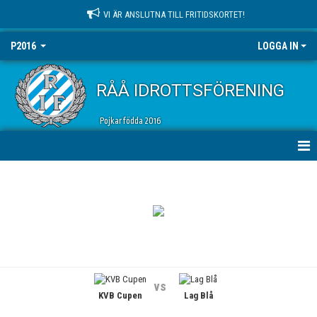
VI ÄR ANSLUTNA TILL FRITIDSKORTET!
P2016
LOGGA IN
RÅÅ IDROTTSFÖRENING
Pojkar födda 2016
HEM
NYHETER
KALENDER
MATCHER
vs
KVB Cupen
Lag Blå
TRUPPEN