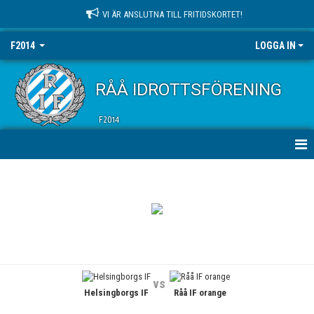
VI ÄR ANSLUTNA TILL FRITIDSKORTET!
F2014
LOGGA IN
RÅÅ IDROTTSFÖRENING
F2014
HEM
NYHETER
KALENDER
MATCHER
vs
Helsingborgs IF
Råå IF orange
TRUPPEN