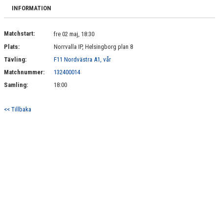
BILDGALLERI
INFORMATION
DOKUMENT
Matchstart:
fre 02 maj, 18:30
Plats:
Norrvalla IP, Helsingborg plan 8
KONTAKT
Tävling:
F11 Nordvästra A1, vår
Matchnummer:
132400014
Samling:
18:00
<< Tillbaka