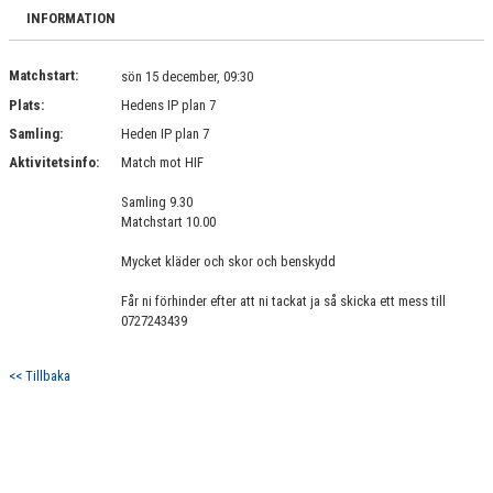
BILDGALLERI
INFORMATION
DOKUMENT
Matchstart:
sön 15 december, 09:30
Plats:
Hedens IP plan 7
KONTAKT
Samling:
Heden IP plan 7
Aktivitetsinfo:
Match mot HIF
Samling 9.30
Matchstart 10.00
Mycket kläder och skor och benskydd
Får ni förhinder efter att ni tackat ja så skicka ett mess till
0727243439
<< Tillbaka