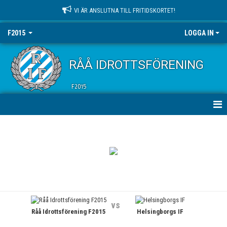
VI ÄR ANSLUTNA TILL FRITIDSKORTET!
F2015
LOGGA IN
RÅÅ IDROTTSFÖRENING
F2015
HEM
NYHETER
KALENDER
MATCHER
vs
Råå Idrottsförening F2015
Helsingborgs IF
TRUPPEN