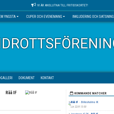
VI ÄR ANSLUTNA TILL FRITIDSKORTET!
EM YNGSTA
CUPER OCH EVENEMANG
INKLUDERING OCH SATSNIN
IDROTTSFÖRENIN
DGALLERI
DOKUMENT
KONTAKT
Råå IF
KOMMANDE MATCHER
Råå IF
- Billesholms IK
Lör 22/8 13:00