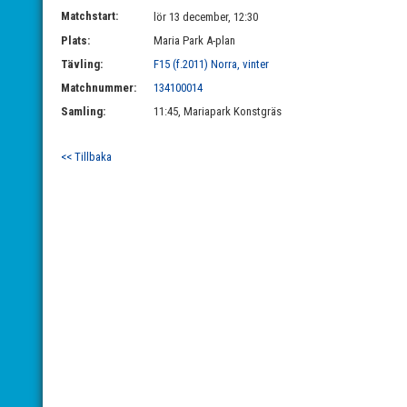
Matchstart:
lör 13 december, 12:30
Plats:
Maria Park A-plan
Tävling:
F15 (f.2011) Norra, vinter
Matchnummer:
134100014
Samling:
11:45, Mariapark Konstgräs
<< Tillbaka