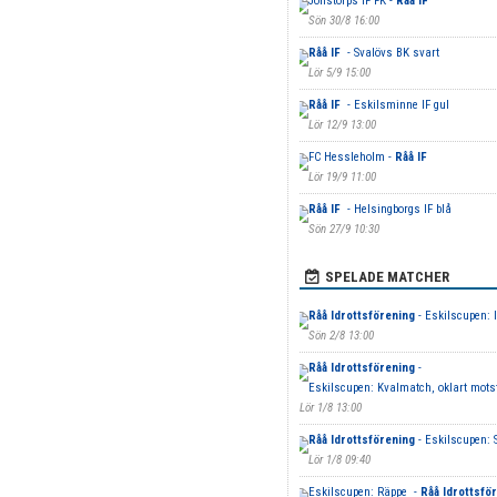
Jonstorps IF FK -
Råå IF
Sön 30/8 16:00
Råå IF
- Svalövs BK svart
Lör 5/9 15:00
Råå IF
- Eskilsminne IF gul
Lör 12/9 13:00
FC Hessleholm -
Råå IF
Lör 19/9 11:00
Råå IF
- Helsingborgs IF blå
Sön 27/9 10:30
SPELADE MATCHER
Råå Idrottsförening
- Eskilscupen: I
Sön 2/8 13:00
Råå Idrottsförening
-
Eskilscupen: Kvalmatch, oklart mots
Lör 1/8 13:00
Råå Idrottsförening
- Eskilscupen: S
Lör 1/8 09:40
Eskilscupen: Räppe -
Råå Idrottsfö