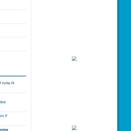
f Hallby FK
tånd
ils IF
rening