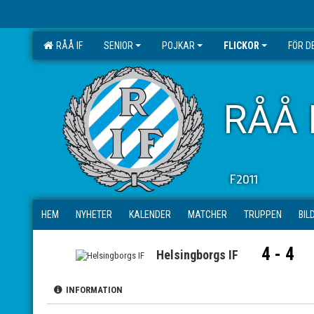
RÅÅ IF
SENIOR
POJKAR
FLICKOR
FÖR D
RÅÅ 
F2011
HEM
NYHETER
KALENDER
MATCHER
TRUPPEN
BIL
4 - 4
Helsingborgs IF
INFORMATION