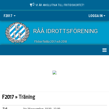
VI ÄR ANSLUTNA TILL FRITIDSKORTET!
F2017
LOGGA IN
RÅÅ IDROTTSFÖRENING
Flickor födda 2017 och 2018
HEM
NYHETER
KALENDER
MATCHER
F2017
» Träning
TRUPPEN
Tid:
lör 29 november, 10:30 - 12:00