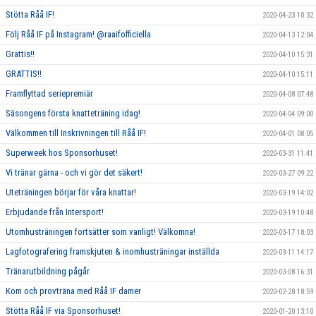
Stötta Råå IF!
2020-04-23 10:32
Följ Råå IF på Instagram! @raaifofficiella
2020-04-13 12:04
Grattis!!
2020-04-10 15:31
GRATTIS!!
2020-04-10 15:11
Framflyttad seriepremiär
2020-04-08 07:48
Säsongens första knatteträning idag!
2020-04-04 09:00
Välkommen till Inskrivningen till Råå IF!
2020-04-01 08:05
Superweek hos Sponsorhuset!
2020-03-31 11:41
Vi tränar gärna - och vi gör det säkert!
2020-03-27 09:22
Uteträningen börjar för våra knattar!
2020-03-19 14:02
Erbjudande från Intersport!
2020-03-19 10:48
Utomhusträningen fortsätter som vanligt! Välkomna!
2020-03-17 18:03
Lagfotografering framskjuten & inomhusträningar inställda
2020-03-11 14:17
Tränarutbildning pågår
2020-03-08 16:31
Kom och provträna med Råå IF damer
2020-02-28 18:59
Stötta Råå IF via Sponsorhuset!
2020-01-20 13:10