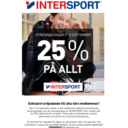
RÅÅ IF:S UTBILDNINGSPLAN
BILDGALLERI
VÅRA LAG
MATCHER
BLI MEDLEM