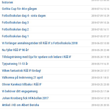
2018-07-25 08:00
historien
Gothia Cup för 44:e gången
2018-07-16 15:16
Fotbollsskolan dag 4 - sista dagen
2018-07-09 10:29
Fotbollsskolan dag 3
2018-07-09 10:26
Fotbollsskolan dag 2
2018-07-05 16:11
Fotbollsskolan dag 1
2018-07-05 07:57
Vi förlänger anmälningstiden till Råå IF:s Fotbollsskola 2018
2018-06-03 10:00
Nu fyller Råå IP 90 år!
2018-05-28 22:48
Tillslagsträning med Eija för spelare och ledare i Råå IF
2018-05-24 19:30
Tjejsatsning 11-13 år
2018-05-19 16:31
Vilken fantastisk Råå IF-lördag!
2018-04-23 13:17
Välkomna på Inskrivning 21 april
2018-03-31 18:51
Olivier Karekezi tillbaka i Råå IF
2018-03-25 23:00
Vi behöver ditt engagemang
2018-03-25 17:04
Johan Kronberg fick HFA-bollen 2017
2018-03-14 13:18
Artikel i HD om Albert Berisha
2018-02-20 20:55