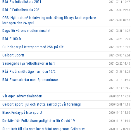
Råå IF:s fotbollskola 2021
2021-07-11 19:47
Råå IF Fotbollsskola 2021
2021-05-03 21:58
OBS! Nytt datum! Inskrivning och träning för nya knattespelare
2021-04-08 09:57
lördagen den 24 april
Dags för vårens medlemsinsats!
2021-03-31 11:22
Råå IF 100 år
2021-03-25 10:30
Clubdagar på Intersport med 25% på allt!
2021-03-25 10:22
Ge bort Sport!
2021-03-05 12:24
Säsongens nya fotbollsskor är här!
2021-02-22 14:40
Råå IF:s årsmöte äger rum den 16/2
2021-01-26 14:29
Råå IF samarbetar med Sponsorhuset
2021-01-19 14:45
2021-01-14 16:46
Vår egen adventskalender!
2020-12-14 17:39
Ge bort sport i jul och stötta samtidigt vår förening!
2020-12-01 11:15
Black Friday på Intersport!
2020-11-19 15:00
Direktiv från Folkhälsomyndigheten för Covid-19
2020-11-18 14:00
Stort tack till alla som har stöttat oss genom Gräsroten
2020-11-12 09:00