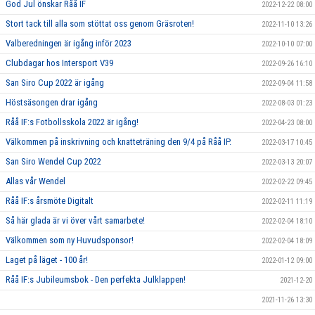
God Jul önskar Råå IF
2022-12-22 08:00
Stort tack till alla som stöttat oss genom Gräsroten!
2022-11-10 13:26
Valberedningen är igång inför 2023
2022-10-10 07:00
Clubdagar hos Intersport V39
2022-09-26 16:10
San Siro Cup 2022 är igång
2022-09-04 11:58
Höstsäsongen drar igång
2022-08-03 01:23
Råå IF:s Fotbollsskola 2022 är igång!
2022-04-23 08:00
Välkommen på inskrivning och knatteträning den 9/4 på Råå IP.
2022-03-17 10:45
San Siro Wendel Cup 2022
2022-03-13 20:07
Allas vår Wendel
2022-02-22 09:45
Råå IF:s årsmöte Digitalt
2022-02-11 11:19
Så här glada är vi över vårt samarbete!
2022-02-04 18:10
Välkommen som ny Huvudsponsor!
2022-02-04 18:09
Laget på läget - 100 år!
2022-01-12 09:00
Råå IF:s Jubileumsbok - Den perfekta Julklappen!
2021-12-20
2021-11-26 13:30