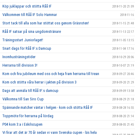
Köp juklappar och stötta Råå IF
2018-11-20 21:09
Välkommen till Råå IF Solo Hammar
2018-11-16
Stort tack till alla som har stöttat oss genom Gräsroten!
2018-11-15 21:48
Råå IF satsar på sina ungdomstränare
2018-11-13 22:17
Träningsstart Juniorlaget!
2018-11-05 13:15
Snart dags för Råå IF:s Damcup
2018-11-04 17:16
Inomhusträningstider
2018-10-29 20:06
Herrarna till division 3!
2018-10-07 21:19
Kom och fira jubileum med oss och heja fram herrarna till trean
2018-09-27 20:46
Kom och stötta våra herrar i jakten på division 3
2018-09-20 21:29
Dags att anmäla till Råå IF:s damcup
2018-09-09 13:58
Välkomna till San Siro Cup
2018-08-29 21:18
Spännande matcher väntar i helgen - kom och stötta Råå IF
2018-08-28 16:55
Toppmöte för herrarna på lördag
2018-08-20 21:14
P04 kom 3:a i Eskilscupen
2018-08-05 21:45
Vi firar att det är 70 år sedan vi vann Svenska cupen - läs hela