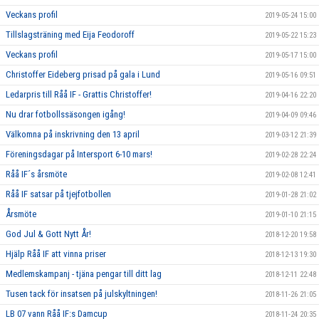
Veckans profil
2019-05-24 15:00
Tillslagsträning med Eija Feodoroff
2019-05-22 15:23
Veckans profil
2019-05-17 15:00
Christoffer Eideberg prisad på gala i Lund
2019-05-16 09:51
Ledarpris till Råå IF - Grattis Christoffer!
2019-04-16 22:20
Nu drar fotbollssäsongen igång!
2019-04-09 09:46
Välkomna på inskrivning den 13 april
2019-03-12 21:39
Föreningsdagar på Intersport 6-10 mars!
2019-02-28 22:24
Råå IF´s årsmöte
2019-02-08 12:41
Råå IF satsar på tjejfotbollen
2019-01-28 21:02
Årsmöte
2019-01-10 21:15
God Jul & Gott Nytt År!
2018-12-20 19:58
Hjälp Råå IF att vinna priser
2018-12-13 19:30
Medlemskampanj - tjäna pengar till ditt lag
2018-12-11 22:48
Tusen tack för insatsen på julskyltningen!
2018-11-26 21:05
LB 07 vann Råå IF:s Damcup
2018-11-24 20:35