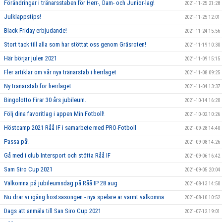
Förändringar i tränarsstaben för Herr-, Dam- och Junior-lag!
2021-11-25 21:28
Julklappstips!
2021-11-25 12:01
Black Friday erbjudande!
2021-11-24 15:56
Stort tack till alla som har stöttat oss genom Gräsroten!
2021-11-19 10:30
Här börjar julen 2021
2021-11-09 15:15
Fler artiklar om vår nya tränarstab i herrlaget
2021-11-08 09:25
Ny tränarstab för herrlaget
2021-11-04 13:37
Bingolotto Firar 30 års jubileum.
2021-10-14 16:20
Följ dina favoritlag i appen Min Fotboll!
2021-10-02 10:26
Höstcamp 2021 Råå IF i samarbete med PRO-Fotboll
2021-09-28 14:40
Passa på!
2021-09-08 14:26
Gå med i club Intersport och stötta Råå IF
2021-09-06 16:42
Sam Siro Cup 2021
2021-09-05 20:04
Välkomna på jubileumsdag på Råå IP 28 aug
2021-08-13 14:50
Nu drar vi igång höstsäsongen - nya spelare är varmt välkomna
2021-08-10 10:52
Dags att anmäla till San Siro Cup 2021
2021-07-12 19:01