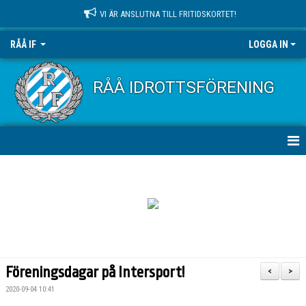
VI ÄR ANSLUTNA TILL FRITIDSKORTET!
RÅÅ IF
LOGGA IN
RÅÅ IDROTTSFÖRENING
HEM
NYHETER
OM KLUBBEN
KONTAKT
Föreningsdagar på Intersport!
<
>
KALENDER
2020-09-04 10:41