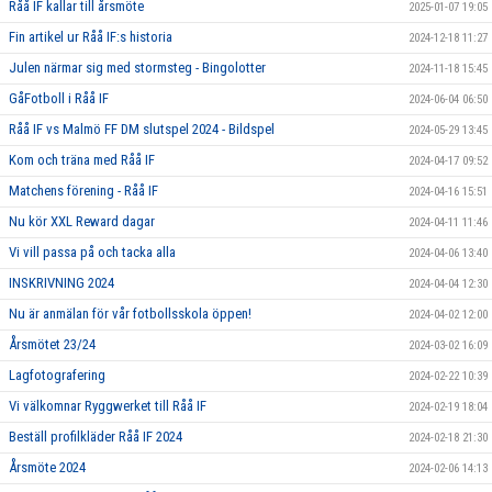
Råå IF kallar till årsmöte
2025-01-07 19:05
Fin artikel ur Råå IF:s historia
2024-12-18 11:27
Julen närmar sig med stormsteg - Bingolotter
2024-11-18 15:45
GåFotboll i Råå IF
2024-06-04 06:50
Råå IF vs Malmö FF DM slutspel 2024 - Bildspel
2024-05-29 13:45
Kom och träna med Råå IF
2024-04-17 09:52
Matchens förening - Råå IF
2024-04-16 15:51
Nu kör XXL Reward dagar
2024-04-11 11:46
Vi vill passa på och tacka alla
2024-04-06 13:40
INSKRIVNING 2024
2024-04-04 12:30
Nu är anmälan för vår fotbollsskola öppen!
2024-04-02 12:00
Årsmötet 23/24
2024-03-02 16:09
Lagfotografering
2024-02-22 10:39
Vi välkomnar Ryggwerket till Råå IF
2024-02-19 18:04
Beställ profilkläder Råå IF 2024
2024-02-18 21:30
Årsmöte 2024
2024-02-06 14:13