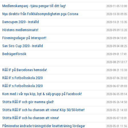
Medlemskampanj - tjäna pengar till ditt lag!
2020-11-05 13:00
Nya direktiv från Folkhälsomyndigheten pga Corona
2020-10-30 09:05
Damcupen 2020 - Inställd
2020-10-21 15:35
Höstens medlemsinsats!
2020-09-09 15:20
Föreningsdagar på Intersport!
2020-09-04 10:41
San Siro Cup 2020 - Inställd
2020-09-04 08:25
Bedrägeriförsök
2020-09-01 17:41
2020-08-29 10:17
Råå IF på Barcelonas hemsida!
2020-08-21 15:33
Råå IF:s Fotbollsskola 2020
2020-07-06 23:02
Råå IF:s Fotbollsskola 2020
2020-06-07 09:03
Kom med i vår nya köp, byt & sälj-grupp på Facebook!
2020-06-05 09:14
Stötta Råå IF och gör mamma glad!
2020-05-26 14:50
Stötta Råå IF och ha chansen att vinna! Köp 50/50-lotter!
2020-05-21 14:03
Stötta Råå IF och ha chansen att vinna!
2020-05-07 10:01
Påminnelse ändrade träningstider knatteträning lördagar
2020-05-01 11:56