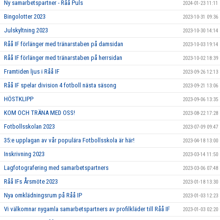
Ny samarbetspartner - Råå Puls
2024-01-23 11:11
Bingolotter 2023
2023-10-31 09:36
Julskyltning 2023
2023-10-30 14:14
Råå IF förlänger med tränarstaben på damsidan
2023-10-03 19:14
Råå IF förlänger med tränarstaben på herrsidan
2023-10-02 18:39
Framtiden ljus i Råå IF
2023-09-26 12:13
Råå IF spelar division 4 fotboll nästa säsong
2023-09-21 13:06
HÖSTKLIPP
2023-09-06 13:35
KOM OCH TRÄNA MED OSS!
2023-08-22 17:28
Fotbollsskolan 2023
2023-07-09 09:47
35:e upplagan av vår populära Fotbollsskola är här!
2023-04-18 13:00
Inskrivning 2023
2023-03-14 11:50
Lagfotografering med samarbetspartners
2023-03-06 07:48
Råå IFs Årsmöte 2023
2023-01-18 13:30
Nya omklädningsrum på Råå IP
2023-01-03 12:23
Vi välkomnar nygamla samarbetspartners av profilkläder till Råå IF
2023-01-03 02:20