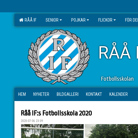
RÅÅ IF
SENIOR
POJKAR
FLICKOR
FÖR D
RÅÅ 
Fotbollsskolan
HEM
NYHETER
BILDGALLERI
KONTAKT
KALENDER
Råå IF:s Fotbollsskola 2020
2020-07-06 23:09