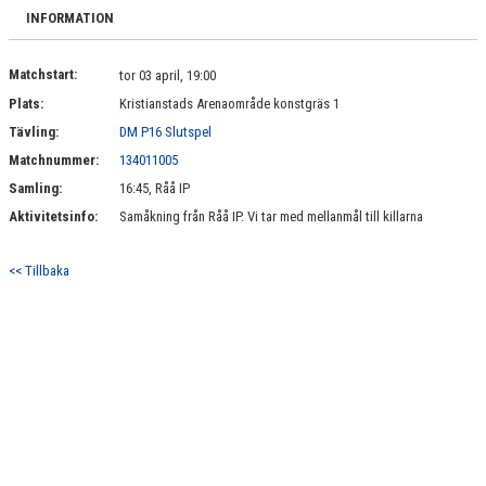
BILDGALLERI
INFORMATION
DOKUMENT
Matchstart:
tor 03 april, 19:00
Plats:
Kristianstads Arenaområde konstgräs 1
KONTAKT
Tävling:
DM P16 Slutspel
Matchnummer:
134011005
Samling:
16:45, Råå IP
Aktivitetsinfo:
Samåkning från Råå IP. Vi tar med mellanmål till killarna
<< Tillbaka