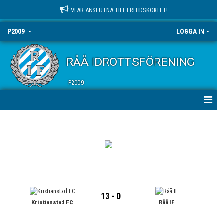
VI ÄR ANSLUTNA TILL FRITIDSKORTET!
P2009
LOGGA IN
RÅÅ IDROTTSFÖRENING
P2009
HEM
NYHETER
KALENDER
MATCHER
13 - 0
Kristianstad FC
Råå IF
TRUPPEN