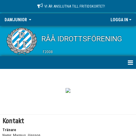
VI ÄR ANSLUTNA TILL FRITIDSKORTET!
DAMJUNIOR
LOGGA IN
RÅÅ IDROTTSFÖRENING
F2008
HEM
NYHETER
KALENDER
MATCHER
Kontakt
TRUPPEN
Tränare
Namn: Magnus Jönsson