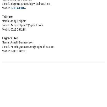
BILDGALLERI
E-mail: magnus.jonsson@weishaupt.se
Mobil:
0709-446814
DOKUMENT
Tränare
Namn: Andy Dolphin
KONTAKT
E-mail: Andy.dolphin2@gmail.com
Mobil: 0722-281288
Lagförälder
Namn: Anneli Gunnarsson
E-mail: Anneli.gunnarsson@ingka.ikea.com
Mobil: 0733-104223