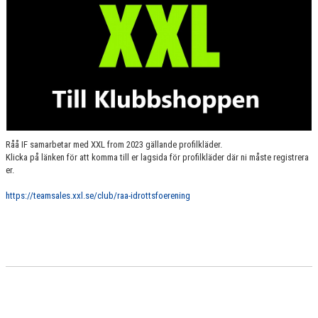
RÅÅ IF:S UTBILDNINGSPLAN
BILDGALLERI
VÅRA LAG
MATCHER
BLI MEDLEM
Råå IF samarbetar med XXL from 2023 gällande profilkläder.
Klicka på länken för att komma till er lagsida för profilkläder där ni måste registrera
er.
https://teamsales.xxl.se/club/raa-idrottsfoerening