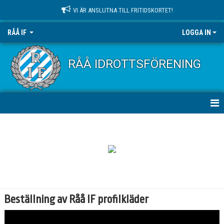
VI ÄR ANSLUTNA TILL FRITIDSKORTET!
RÅÅ IF
LOGGA IN
RÅÅ IDROTTSFÖRENING
HEM
NYHETER
OM KLUBBEN
KONTAKT
Beställning av Råå IF profilkläder
KALENDER