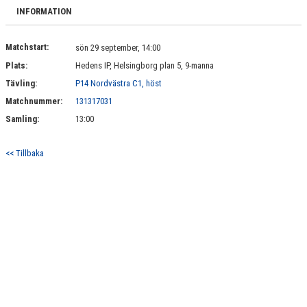
BILDGALLERI
INFORMATION
DOKUMENT
Matchstart:
sön 29 september, 14:00
Plats:
Hedens IP, Helsingborg plan 5, 9-manna
KONTAKT
Tävling:
P14 Nordvästra C1, höst
Matchnummer:
131317031
Samling:
13:00
<< Tillbaka