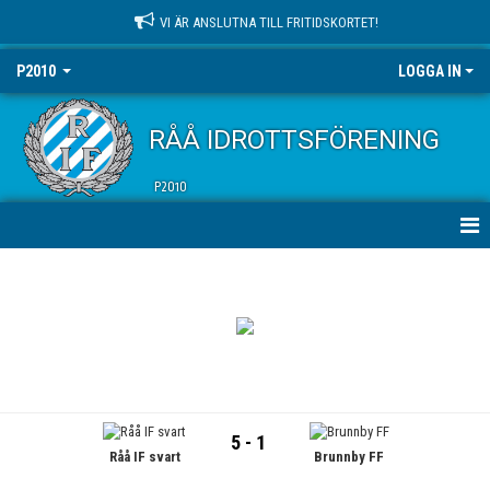
VI ÄR ANSLUTNA TILL FRITIDSKORTET!
P2010
LOGGA IN
RÅÅ IDROTTSFÖRENING
P2010
HEM
NYHETER
KALENDER
MATCHER
5 - 1
Råå IF svart
Brunnby FF
TRUPPEN