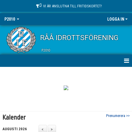
VI ÄR ANSLUTNA TILL FRITIDSKORTET!
P2010
LOGGA IN
RÅÅ IDROTTSFÖRENING
P2010
HEM
NYHETER
KALENDER
MATCHER
Prenumerera >>
Kalender
TRUPPEN
AUGUSTI 2026