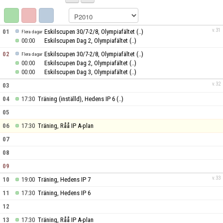
BILDGALLERI
DOKUMENT
v.31
01
Eskilscupen 30/7-2/8, Olympiafältet
(..)
Flera dagar
00:00
Eskilscupen Dag 2, Olympiafältet
(..)
KONTAKT
02
Eskilscupen 30/7-2/8, Olympiafältet
(..)
Flera dagar
00:00
Eskilscupen Dag 2, Olympiafältet
(..)
00:00
Eskilscupen Dag 3, Olympiafältet
(..)
v.32
03
04
17:30
Träning (inställd), Hedens IP 6
(..)
05
06
17:30
Träning, Råå IP A-plan
07
08
09
v.33
10
19:00
Träning, Hedens IP 7
11
17:30
Träning, Hedens IP 6
12
13
17:30
Träning, Råå IP A-plan