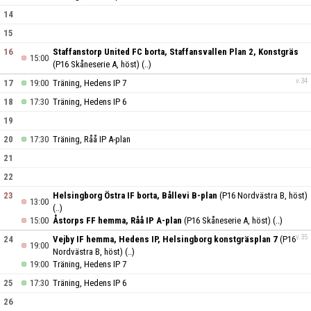
14
15
16
Staffanstorp United FC borta, Staffansvallen Plan 2, Konstgräs
15:00
(P16 Skåneserie A, höst)
(..)
v.34
17
19:00
Träning, Hedens IP 7
18
17:30
Träning, Hedens IP 6
19
20
17:30
Träning, Råå IP A-plan
21
22
23
Helsingborg Östra IF borta, Bållevi B-plan
(P16 Nordvästra B, höst)
13:00
(..)
15:00
Åstorps FF hemma, Råå IP A-plan
(P16 Skåneserie A, höst)
(..)
v.35
24
Vejby IF hemma, Hedens IP, Helsingborg konstgräsplan 7
(P16
19:00
Nordvästra B, höst)
(..)
19:00
Träning, Hedens IP 7
25
17:30
Träning, Hedens IP 6
26