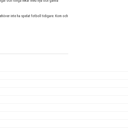
ingar och roliga lekar med nya och gamla
ehöver inte ha spelat fotboll tidigare. Kom och