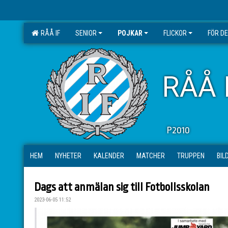
RÅÅ IF
SENIOR
POJKAR
FLICKOR
FÖR D
RÅÅ 
P2010
HEM
NYHETER
KALENDER
MATCHER
TRUPPEN
BIL
Dags att anmälan sig till Fotbollsskolan
2023-06-05 11:52