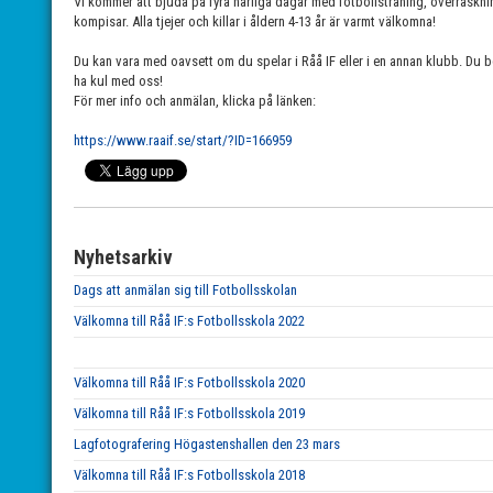
Vi kommer att bjuda på fyra härliga dagar med fotbollsträning, överraskn
kompisar. Alla tjejer och killar i åldern 4-13 år är varmt välkomna!
Du kan vara med oavsett om du spelar i Råå IF eller i en annan klubb. Du b
ha kul med oss!
För mer info och anmälan, klicka på länken:
https://www.raaif.se/start/?ID=166959
Nyhetsarkiv
Dags att anmälan sig till Fotbollsskolan
Välkomna till Råå IF:s Fotbollsskola 2022
Välkomna till Råå IF:s Fotbollsskola 2020
Välkomna till Råå IF:s Fotbollsskola 2019
Lagfotografering Högastenshallen den 23 mars
Välkomna till Råå IF:s Fotbollsskola 2018