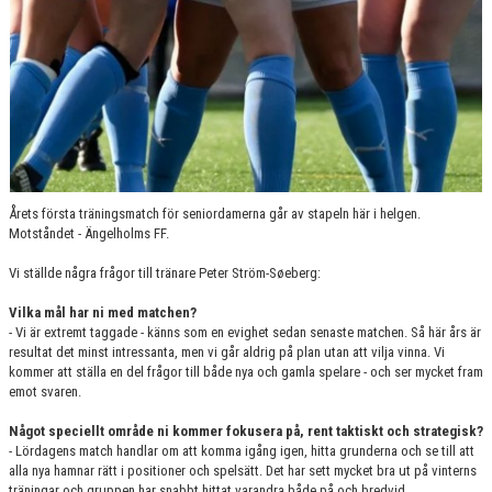
Årets första träningsmatch för seniordamerna går av stapeln här i helgen.
Motståndet - Ängelholms FF.
Vi ställde några frågor till tränare Peter Ström-Søeberg:
Vilka mål har ni med matchen?
- Vi är extremt taggade - känns som en evighet sedan senaste matchen. Så här års är
resultat det minst intressanta, men vi går aldrig på plan utan att vilja vinna. Vi
kommer att ställa en del frågor till både nya och gamla spelare - och ser mycket fram
emot svaren.
Något speciellt område ni kommer fokusera på, rent taktiskt och strategisk?
- Lördagens match handlar om att komma igång igen, hitta grunderna och se till att
alla nya hamnar rätt i positioner och spelsätt. Det har sett mycket bra ut på vinterns
träningar och gruppen har snabbt hittat varandra både på och bredvid