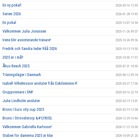
En ny pokal!
2026-02-16 12:03
Serien 2026
2026-01-28 19:45
En pokal
2025-12-07 14:54
Välkommen Julia Jonassen
2025-11-26 09:37
Irene blir assisterande tränare!
2025-10-24 09:36
Fredrik och Sandra leder Råå 2026
2025-10-13 19:50
2025 är i mål!
2025-10-05 17:57
Åhus Beach 2025
2025-07-21 18:05
Träningsläger i Danmark
2025-04-12 09:18
Isabell Vilhelmsson ansluter från Eskilsminne IF
2025-03-27 17:06
Gruppvinnare i DM!
2025-03-16 22:14
Julia Lindholm ansluter
2025-02-19 13:01
Brons I Euro city cup 2025
2025-02-19 12:58
Brons i Strövelstorp &#129353;
2024-12-29 10:46
Välkommen Gabriella Karlsson!
2024-11-15 10:00
Staben för damerna 2025 är klar
2024-10-09 21:25