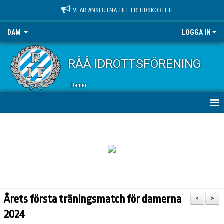
VI ÄR ANSLUTNA TILL FRITIDSKORTET!
DAM
LOGGA IN
RÅÅ IDROTTSFÖRENING
Damer
HEM
NYHETER
KALENDER
MATCHER
Årets första träningsmatch för damerna
<
>
TRUPPEN
2024