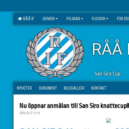
RÅÅ IF
SENIOR
POJKAR
FLICKOR
FÖR D
RÅÅ 
San Siro Cup
NYHETER
DOKUMENT
BILDGALLERI
KONTAKT
Nu öppnar anmälan till San Siro knattecup!!
2026-05-27 15:14