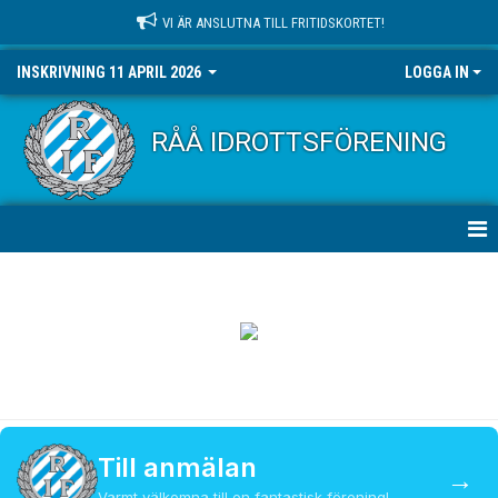
VI ÄR ANSLUTNA TILL FRITIDSKORTET!
INSKRIVNING 11 APRIL 2026
LOGGA IN
RÅÅ IDROTTSFÖRENING
HEM
NYHETER
DOKUMENT
BILDGALLERI
Till anmälan
KONTAKT
→
Varmt välkomna till en fantastisk förening!