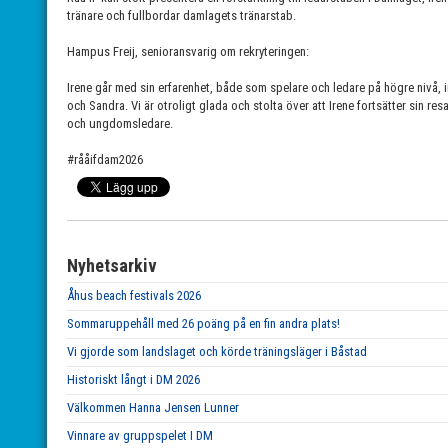
tränare och fullbordar damlagets tränarstab.
Hampus Freij, senioransvarig om rekryteringen:
Irene går med sin erfarenhet, både som spelare och ledare på högre nivå, in 
och Sandra. Vi är otroligt glada och stolta över att Irene fortsätter sin r
och ungdomsledare.
#rååifdam2026
Nyhetsarkiv
Åhus beach festivals 2026
Sommaruppehåll med 26 poäng på en fin andra plats!
Vi gjorde som landslaget och körde träningsläger i Båstad
Historiskt långt i DM 2026
Välkommen Hanna Jensen Lunner
Vinnare av gruppspelet I DM