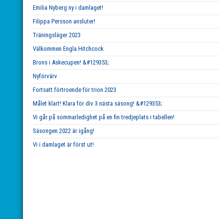
Emilia Nyberg ny i damlaget!
Filippa Persson ansluter!
Träningsläger 2023
Välkommen Engla Hitchcock
Brons i Askecupen! &#129353;
Nyförvärv
Fortsatt förtroende för trion 2023
Målet klart! Klara för div 3 nästa säsong! &#129353;
Vi går på sommarledighet på en fin tredjeplats i tabellen!
Säsongen 2022 är igång!
Vi i damlaget är först ut!