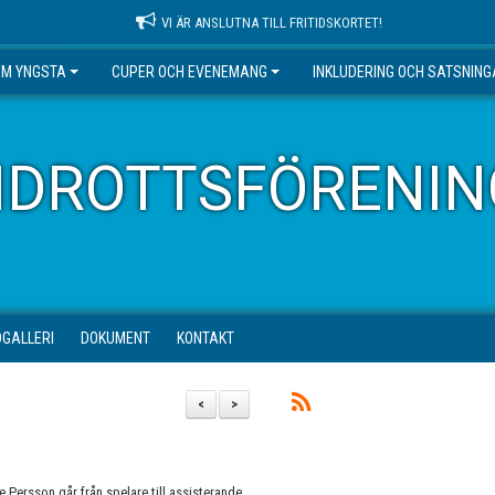
VI ÄR ANSLUTNA TILL FRITIDSKORTET!
EM YNGSTA
CUPER OCH EVENEMANG
INKLUDERING OCH SATSNIN
IDROTTSFÖRENIN
DGALLERI
DOKUMENT
KONTAKT
<
>
ne Persson går från spelare till assisterande