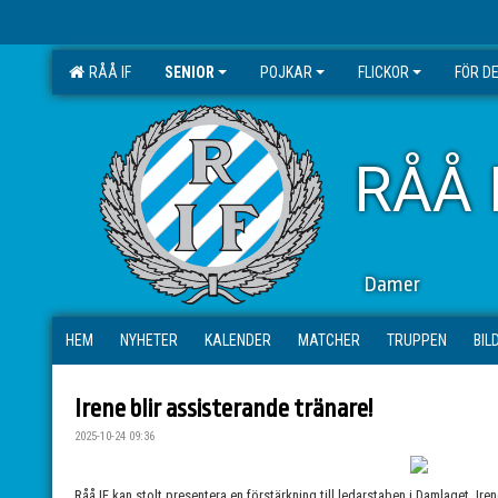
RÅÅ IF
SENIOR
POJKAR
FLICKOR
FÖR D
RÅÅ 
Damer
HEM
NYHETER
KALENDER
MATCHER
TRUPPEN
BIL
Irene blir assisterande tränare!
2025-10-24 09:36
Råå IF kan stolt presentera en förstärkning till ledarstaben i Damlaget, Ire