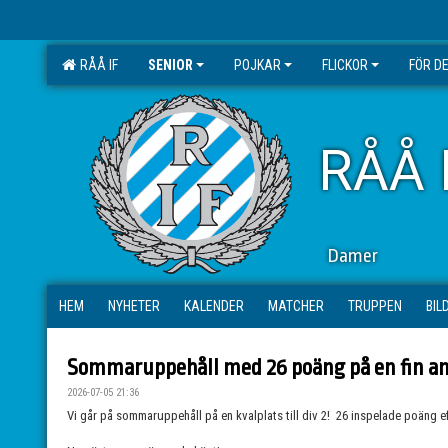
RÅÅ IF
SENIOR
POJKAR
FLICKOR
FÖR D
RÅÅ 
Damer
HEM
NYHETER
KALENDER
MATCHER
TRUPPEN
BIL
Sommaruppehåll med 26 poäng på en fin an
2026-07-05 21:36
Vi går på sommaruppehåll på en kvalplats till div 2! 26 inspelade poäng 