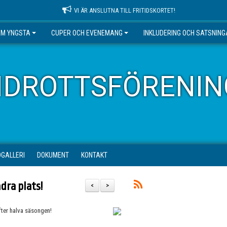
VI ÄR ANSLUTNA TILL FRITIDSKORTET!
EM YNGSTA
CUPER OCH EVENEMANG
INKLUDERING OCH SATSNIN
IDROTTSFÖRENIN
DGALLERI
DOKUMENT
KONTAKT
dra plats!
<
>
efter halva säsongen!