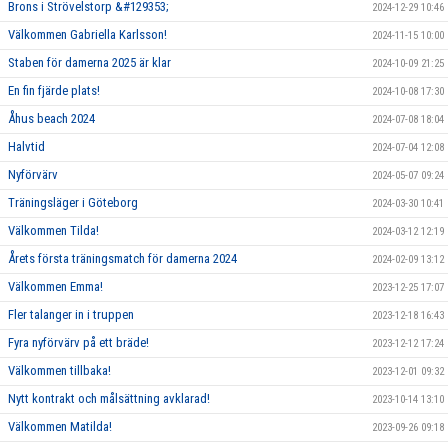
Brons i Strövelstorp &#129353;
2024-12-29 10:46
Välkommen Gabriella Karlsson!
2024-11-15 10:00
Staben för damerna 2025 är klar
2024-10-09 21:25
En fin fjärde plats!
2024-10-08 17:30
Åhus beach 2024
2024-07-08 18:04
Halvtid
2024-07-04 12:08
Nyförvärv
2024-05-07 09:24
Träningsläger i Göteborg
2024-03-30 10:41
Välkommen Tilda!
2024-03-12 12:19
Årets första träningsmatch för damerna 2024
2024-02-09 13:12
Välkommen Emma!
2023-12-25 17:07
Fler talanger in i truppen
2023-12-18 16:43
Fyra nyförvärv på ett bräde!
2023-12-12 17:24
Välkommen tillbaka!
2023-12-01 09:32
Nytt kontrakt och målsättning avklarad!
2023-10-14 13:10
Välkommen Matilda!
2023-09-26 09:18