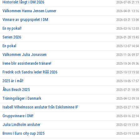
Historiskt långt i DM 2026
2026-07-05 21:19
Välkommen Hanna Jensen Lunner
2026-04-01 13:16
Vinnare av gruppspelet I DM
2026-03-21 13:04
En ny pokal!
2026-02-16 12:03
Serien 2026
2026-01-28 19:45
En pokal
2025-12-07 14:54
Välkommen Julia Jonassen
2025-11-26 09:37
Irene blir assisterande tränare!
2025-10-24 09:36
Fredrik och Sandra leder Råå 2026
2025-10-13 19:50
2025 är i mål!
2025-10-05 17:57
Åhus Beach 2025
2025-07-21 18:05
Träningsläger i Danmark
2025-04-12 09:18
Isabell Vilhelmsson ansluter från Eskilsminne IF
2025-03-27 17:06
Gruppvinnare i DM!
2025-03-16 22:14
Julia Lindholm ansluter
2025-02-19 13:01
Brons I Euro city cup 2025
2025-02-19 12:58