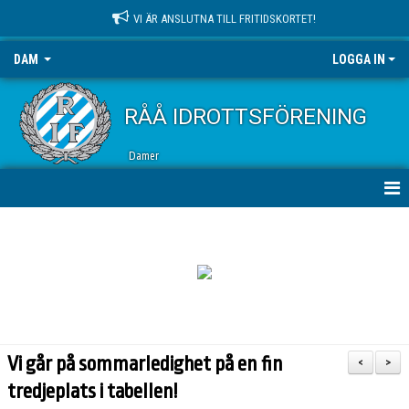
VI ÄR ANSLUTNA TILL FRITIDSKORTET!
DAM
LOGGA IN
RÅÅ IDROTTSFÖRENING
Damer
HEM
NYHETER
KALENDER
MATCHER
Vi går på sommarledighet på en fin
<
>
TRUPPEN
tredjeplats i tabellen!