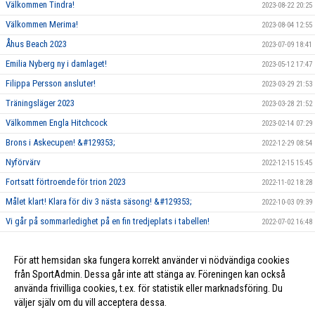
Välkommen Tindra!
2023-08-22 20:25
Välkommen Merima!
2023-08-04 12:55
Åhus Beach 2023
2023-07-09 18:41
Emilia Nyberg ny i damlaget!
2023-05-12 17:47
Filippa Persson ansluter!
2023-03-29 21:53
Träningsläger 2023
2023-03-28 21:52
Välkommen Engla Hitchcock
2023-02-14 07:29
Brons i Askecupen! &#129353;
2022-12-29 08:54
Nyförvärv
2022-12-15 15:45
Fortsatt förtroende för trion 2023
2022-11-02 18:28
Målet klart! Klara för div 3 nästa säsong! &#129353;
2022-10-03 09:39
Vi går på sommarledighet på en fin tredjeplats i tabellen!
2022-07-02 16:48
Säsongen 2022 är igång!
2022-01-21 09:58
För att hemsidan ska fungera korrekt använder vi nödvändiga cookies
Vi i damlaget är först ut!
2020-04-13 12:06
från SportAdmin. Dessa går inte att stänga av. Föreningen kan också
använda frivilliga cookies, t.ex. för statistik eller marknadsföring. Du
väljer själv om du vill acceptera dessa.