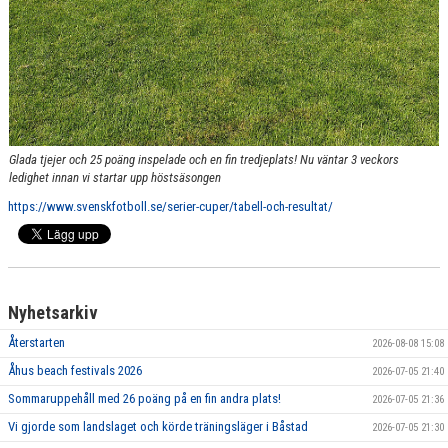
Glada tjejer och 25 poäng inspelade och en fin tredjeplats! Nu väntar 3 veckors
ledighet innan vi startar upp höstsäsongen
https://www.svenskfotboll.se/serier-cuper/tabell-och-resultat/
Nyhetsarkiv
Återstarten
2026-08-08 15:08
Åhus beach festivals 2026
2026-07-05 21:40
Sommaruppehåll med 26 poäng på en fin andra plats!
2026-07-05 21:36
Vi gjorde som landslaget och körde träningsläger i Båstad
2026-07-05 21:30