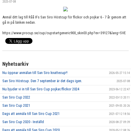
2025-07-08
Anmäl ditt lag till Råå IFs San Siro Höstcup för flickor och pojkar 6 - 7 år genom att
gå in på länken nedan.
https://www.procup.se/cup/cupstartgeneric900_skin03.php?ev=39127&lang=SVE
Nyhetsarkiv
Nu öppnar anmälan till San Siro knattecup!!
2026-05-27 15:14
San Siro Höstcup. Den 7 september är det dags igen.
2025-07-08
Nu bjuder vi in till San Siro Cup pojkar/flickor 2024
2023-06-12 22:47
San Siro Cup 2022
2022-03-13 20:11
San Siro Cup 2021
2021-09-05 20:26
Dags att anmäla till San Siro Cup 2021
2021-07-12 18:56
San Siro Cup 2020 - Inställd
2020-08-27 09:39
Dags att anmäla till San Siro Cup 2020
2020-05-12 08:26