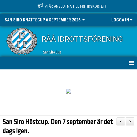
VI ÄR ANSLUTNA TILL FRITIDSKORTET!
SAN SIRO KNATTECUP 6 SEPTEMBER 2026
LOGGA IN
RÅÅ IDROTTSFÖRENING
San Siro Cup
NYHETER
DOKUMENT
BILDGALLERI
KONTAKT
San Siro Höstcup. Den 7 september är det
<
>
dags igen.