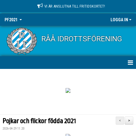
VI ÄR ANSLUTNA TILL FRITIDSKORTET!
PF2021
LOGGA IN
RÅÅ IDROTTSFÖRENING
HEM
NYHETER
KALENDER
MATCHER
Pojkar och flickor födda 2021
<
>
TRUPPEN
2026-04-29 11:20