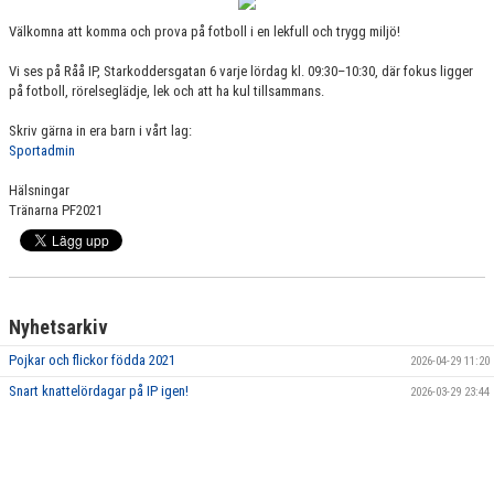
BILDGALLERI
Välkomna att komma och prova på fotboll i en lekfull och trygg miljö!
DOKUMENT
Vi ses på Råå IP, Starkoddersgatan 6 varje lördag kl. 09:30–10:30, där fokus ligger
på fotboll, rörelseglädje, lek och att ha kul tillsammans.
KONTAKT
Skriv gärna in era barn i vårt lag:
Sportadmin
Hälsningar
Tränarna PF2021
Nyhetsarkiv
Pojkar och flickor födda 2021
2026-04-29 11:20
Snart knattelördagar på IP igen!
2026-03-29 23:44