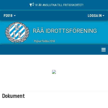
VI ÄR ANSLUTNA TILL FRITIDSKORTET!
P2018
LOGGA IN
RÅÅ IDROTTSFÖRENING
Pojkar födda 2018
HEM
NYHETER
KALENDER
MATCHER
Dokument
TRUPPEN