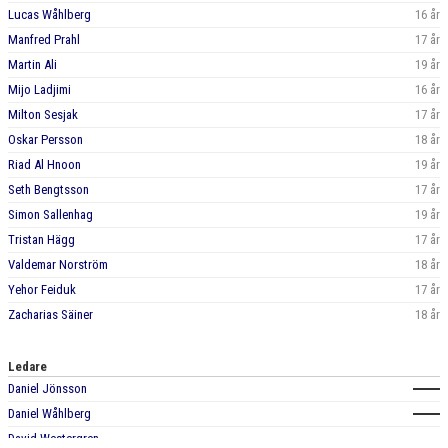
Lucas Wåhlberg
16 år
Manfred Prahl
17 år
Martin Ali
19 år
Mijo Ladjimi
16 år
Milton Sesjak
17 år
Oskar Persson
18 år
Riad Al Hnoon
19 år
Seth Bengtsson
17 år
Simon Sallenhag
19 år
Tristan Hägg
17 år
Valdemar Norström
18 år
Yehor Feiduk
17 år
Zacharias Säiner
18 år
Ledare
Daniel Jönsson
Daniel Wåhlberg
David Westergren