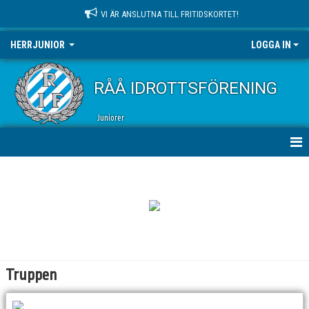
VI ÄR ANSLUTNA TILL FRITIDSKORTET!
HERRJUNIOR
LOGGA IN
RÅÅ IDROTTSFÖRENING
Juniorer
HEM
NYHETER
KALENDER
MATCHER
Truppen
TRUPPEN