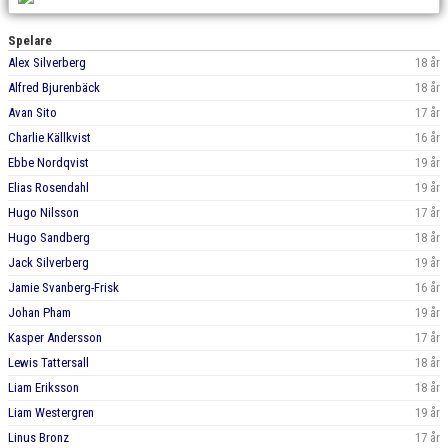
BILDGALLERI
Spelare
DOKUMENT
Alex Silverberg
18 år
Alfred Bjurenbäck
18 år
KONTAKT
Avan Sito
17 år
Charlie Källkvist
16 år
Ebbe Nordqvist
19 år
Elias Rosendahl
19 år
Hugo Nilsson
17 år
Hugo Sandberg
18 år
Jack Silverberg
19 år
Jamie Svanberg-Frisk
16 år
Johan Pham
19 år
Kasper Andersson
17 år
Lewis Tattersall
18 år
Liam Eriksson
18 år
Liam Westergren
19 år
Linus Bronz
17 år